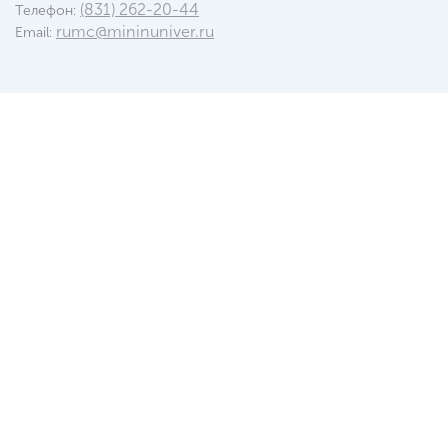
(831) 262-20-44
Телефон:
rumc@mininuniver.ru
Email: