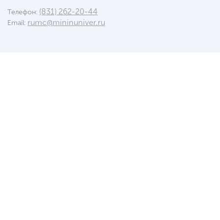
(831) 262-20-44
Телефон:
rumc@mininuniver.ru
Email: